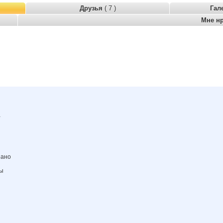
Друзья
( 7 )
Гал
Мне н
а
зано
ны