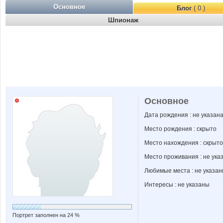
Основное
Блог
( 0 )
Шпионаж
Основное
Дата рождения : не указан
Место рождения : скрыто
Место нахождения : скрыто
Место проживания : не ука
Любимые места : не указа
Интересы : не указаны
Портрет заполнен на 24 %