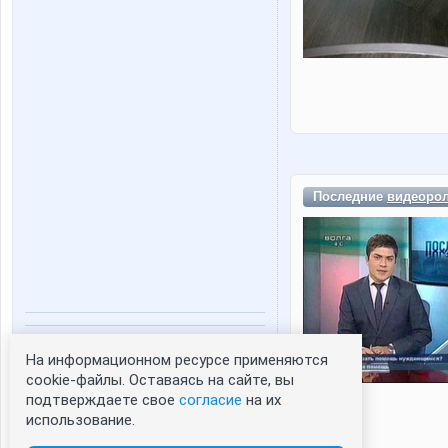
Последние
видеоро
Статистика портрета:
На информационном ресурсе применяются
сейчас просматривают портрет - 0
cookie-файлы. Оставаясь на сайте, вы
зарегистрированные пользователи
подтверждаете свое
согласие
на их
посетившие портрет за 7 дней - 0
использование.