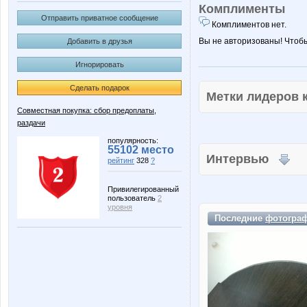
Комплименты
Отправить приватное сообщение
Комплиментов нет.
Вы не авторизованы! Чтоб
Добавить в друзья
Игнорировать
Сделать подарок
Метки лидеров
Совместная покупка: сбор предоплаты,
раздачи
популярность:
55102 место
Интервью
рейтинг
328
?
Привилегированный
пользователь
2
уровня
Последние
фотогра