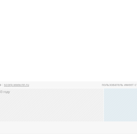
rp
:
scorp.www.nn.ru
пользователь имеет 
3 году