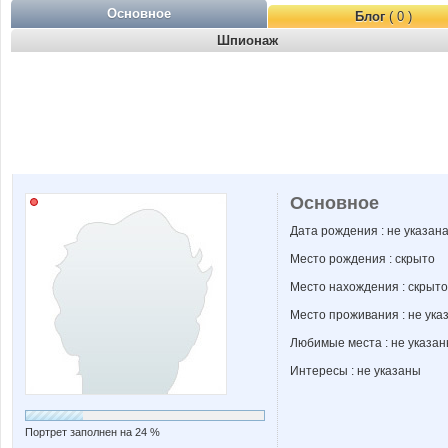
Основное
Блог
( 0 )
Шпионаж
Основное
Дата рождения : не указан
Место рождения : скрыто
Место нахождения : скрыто
Место проживания : не ука
Любимые места : не указа
Интересы : не указаны
Портрет заполнен на 24 %