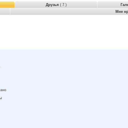
Друзья
( 7 )
Гал
Мне н
а
зано
ны