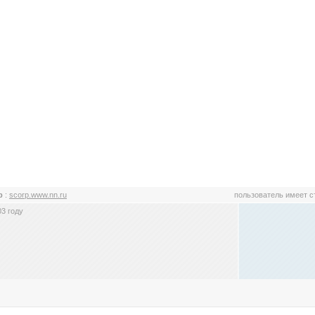
rp
:
scorp.www.nn.ru
пользователь имеет 
3 году