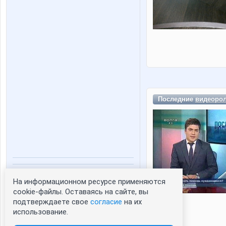
Последние
видеоро
Статистика портрета:
На информационном ресурсе применяются
сейчас просматривают портрет - 0
cookie-файлы. Оставаясь на сайте, вы
зарегистрированные пользователи
подтверждаете свое
согласие
на их
посетившие портрет за 7 дней - 0
использование.