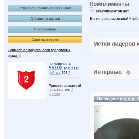
Комплименты
Отправить приватное сообщение
Комплиментов нет.
Вы не авторизованы! Чтоб
Добавить в друзья
Игнорировать
Сделать подарок
Метки лидеров
Совместная покупка: сбор предоплаты,
раздачи
популярность:
55102 место
Интервью
рейтинг
328
?
Привилегированный
пользователь
2
уровня
Последние
фотогра